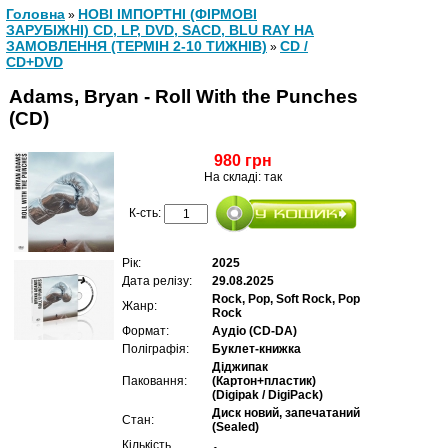
Головна
НОВІ ІМПОРТНІ (ФІРМОВІ
»
ЗАРУБІЖНІ) CD, LP, DVD, SACD, BLU RAY НА
ЗАМОВЛЕННЯ (ТЕРМІН 2-10 ТИЖНІВ)
CD /
»
CD+DVD
Adams, Bryan - Roll With the Punches
(CD)
980 грн
На складі: так
К-сть:
Рік:
2025
Дата релізу:
29.08.2025
Rock, Pop, Soft Rock, Pop
Жанр:
Rock
Формат:
Аудіо (CD-DA)
Поліграфія:
Буклет-книжка
Діджипак
Паковання:
(Картон+пластик)
(Digipak / DigiPack)
Диск новий, запечатаний
Стан:
(Sealed)
Кількість