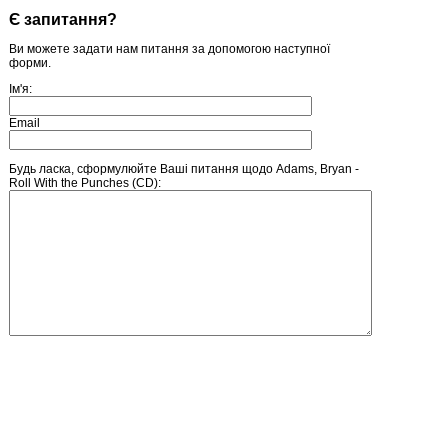
Є запитання?
Ви можете задати нам питання за допомогою наступної
форми.
Ім'я:
Email
Будь ласка, сформулюйте Ваші питання щодо Adams, Bryan -
Roll With the Punches (CD):
Введіть число, зображене на малюнку