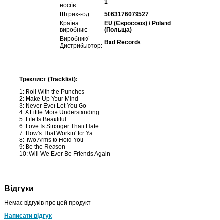
1
носіїв:
Штрих-код:
5063176079527
Країна
EU (Євросоюз) / Poland
виробник:
(Польща)
Виробник/
Bad Records
Дистрибьютор:
Треклист (Tracklist):
1: Roll With the Punches
2: Make Up Your Mind
3: Never Ever Let You Go
4: A Little More Understanding
5: Life Is Beautiful
6: Love Is Stronger Than Hate
7: How's That Workin' for Ya
8: Two Arms to Hold You
9: Be the Reason
10: Will We Ever Be Friends Again
Відгуки
Немає відгуків про цей продукт
Написати відгук