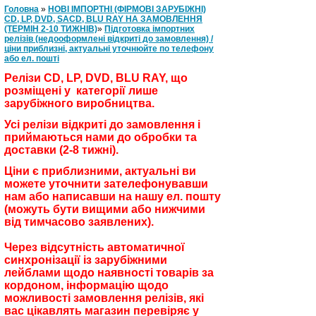
Головна
»
НОВІ ІМПОРТНІ (ФІРМОВІ ЗАРУБІЖНІ)
CD, LP, DVD, SACD, BLU RAY НА ЗАМОВЛЕННЯ
(ТЕРМІН 2-10 ТИЖНІВ)
»
Підготовка імпортних
релізів (недооформлені відкриті до замовлення) /
ціни приблизні, актуальні уточнюйте по телефону
або ел. пошті
Релізи CD, LP, DVD, BLU RAY, що
розміщені у категорії лише
зарубіжного виробництва.
Усі релізи відкриті до замовлення і
приймаються нами до обробки та
доставки (2-8 тижні).
Ціни є приблизними, актуальні ви
можете уточнити зателефонувавши
нам або написавши на нашу ел. пошту
(можуть бути вищими або нижчими
від тимчасово заявлених).
Через відсутність автоматичної
синхронізації із зарубіжними
лейблами щодо наявності товарів за
кордоном, інформацію щодо
можливості замовлення релізів, які
вас цікавлять магазин перевіряє у