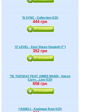
'N SYNC - Collection (CD)
444 грн
'O' LEVEL - East Sheen (Sealed) (7")
352 грн
'TIL TUESDAY FEAT. AIMEE MANN - Voices
Carry…Live (CD)
656 грн
('AISIKL) - Analogue Root (CD)