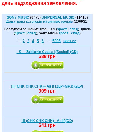
день надходження замовлення.
SONY MUSIC
(8773)
UNIVERSAL MUSIC
(11418)
Додаткова категорія музичних релізів
(206931)
Сортувати за: найменуванням (
зрост
|
спад
), ціною
(
зрост
|
спад
), рейтингом (
зрост
|
спад
)
1
2
3
4
5
6
...
5905
наст >>
- S - - Zabijanie Czasu I (Sealed) (CD)
588 грн
!!! (CHK CHK CHK) - As If (2LP+MP3) (2LP)
909 грн
!!! (CHK CHK CHK) - As If (CD)
641 грн