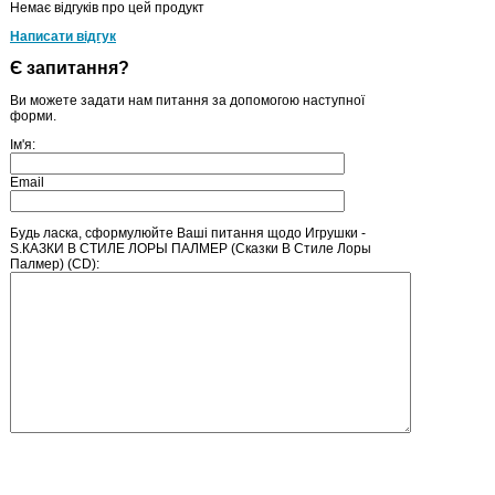
Немає відгуків про цей продукт
Написати відгук
Є запитання?
Ви можете задати нам питання за допомогою наступної
форми.
Ім'я:
Email
Будь ласка, сформулюйте Ваші питання щодо Игрушки -
S.КАЗКИ В СТИЛЕ ЛОРЫ ПАЛМЕР (Сказки В Стиле Лоры
Палмер) (CD):
Введіть число, зображене на малюнку