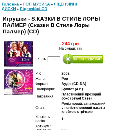
Головна
ПОП МУЗИКА
ЛІЦЕНЗІЙНІ
»
»
ДИСКИ
Ліцензійні СD
»
Игрушки - S.КАЗКИ В СТИЛЕ ЛОРЫ
ПАЛМЕР (Сказки В Стиле Лоры
Палмер) (CD)
244 грн
На складі: так
К-сть:
Рік:
2002
Жанр:
Pop
Формат:
Аудіо (CD-DA)
Поліграфія:
Буклет (4 с.)
Пластиковий прозорий
Паковання:
бокс (Jewel Case)
Реліз новий, запакований
Стан:
у поліетиленовий пакет з
клейкою стрічкою
Кількість
1
носіїв:
Артикул /