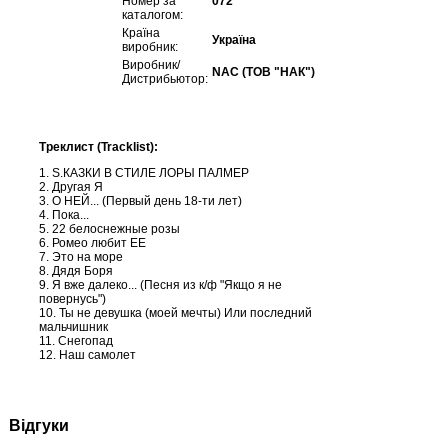
Номер за
072
каталогом:
Країна
Україна
виробник:
Виробник/
NAC (ТОВ "НАК")
Дистрибьютор:
Треклист (Tracklist):
1. S.КАЗКИ В СТИЛЕ ЛОРЫ ПАЛМЕР
2. Другая Я
3. О НЕЙ... (Первый день 18-ти лет)
4. Пока...
5. 22 белоснежные розы
6. Ромео любит ЕЕ
7. Это на море
8. Дядя Боря
9. Я вже далеко... (Песня из к/ф "Якщо я не
повернусь")
10. Ты не девушка (моей мечты) Или последний
мальчишник
11. Снегопад
12. Наш самолет
Відгуки