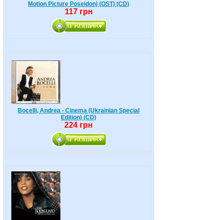
Motion Picture Poseidon) (OST) (CD)
117 грн
Bocelli, Andrea - Cinema (Ukrainian Special
Edition) (CD)
224 грн