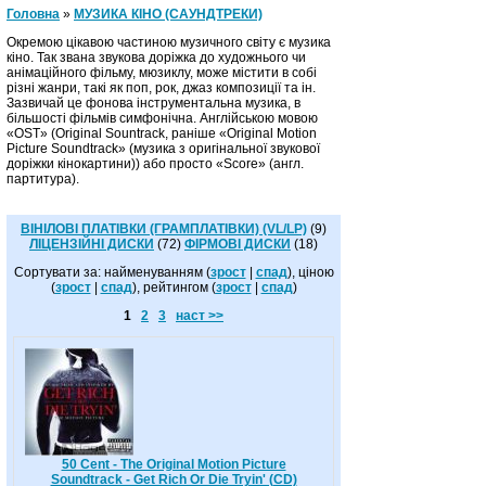
Головна
»
МУЗИКА КІНО (САУНДТРЕКИ)
Окремою цікавою частиною музичного світу є музика
кіно. Так звана звукова доріжка до художнього чи
анімаційного фільму, мюзиклу, може містити в собі
різні жанри, такі як поп, рок, джаз композиції та ін.
Зазвичай це фонова інструментальна музика, в
більшості фільмів симфонічна. Англійською мовою
«OST» (Original Sountrack, раніше «Original Motion
Picture Soundtrack» (музика з оригінальної звукової
доріжки кінокартини)) або просто «Score» (англ.
партитура).
ВІНІЛОВІ ПЛАТІВКИ (ГРАМПЛАТІВКИ) (VL/LP)
(9)
ЛІЦЕНЗІЙНІ ДИСКИ
(72)
ФІРМОВІ ДИСКИ
(18)
Сортувати за: найменуванням (
зрост
|
спад
), ціною
(
зрост
|
спад
), рейтингом (
зрост
|
спад
)
1
2
3
наст >>
50 Cent - The Original Motion Picture
Soundtrack - Get Rich Or Die Tryin' (CD)