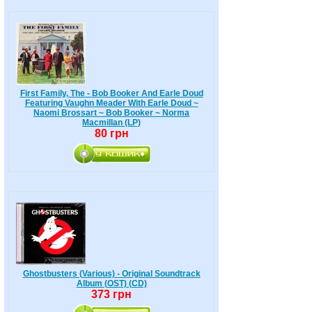
First Family, The - Bob Booker And Earle Doud
Featuring Vaughn Meader With Earle Doud ~
Naomi Brossart ~ Bob Booker ~ Norma
Macmillan (LP)
80 грн
Ghostbusters (Various) - Original Soundtrack
Album (OST) (CD)
373 грн