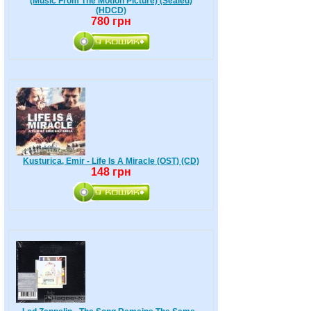
(Music From The Motion Picture) (Sealed)
(HDCD)
780 грн
Kusturica, Emir - Life Is A Miracle (OST) (CD)
148 грн