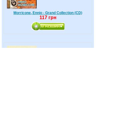
Morricone, Ennio - Grand Collection (CD)
117 грн
Morricone, Ennio - Once Upone A Time (2CD)
230 грн
Morricone, Ennio - The Best Of (CD)
200 грн