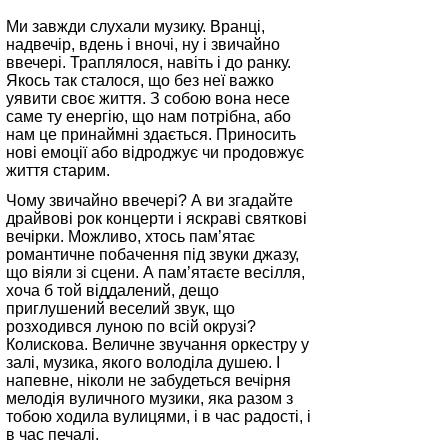
Ми завжди слухали музику. Вранці,
надвечір, вдень і вночі, ну і звичайно
ввечері. Траплялося, навіть і до ранку.
Якось так сталося, що без неї важко
уявити своє життя. З собою вона несе
саме ту енергію, що нам потрібна, або
нам це принаймні здається. Приносить
нові емоції або відроджує чи продовжує
життя старим.
Чому звичайно ввечері? А ви згадайте
драйвові рок концерти і яскраві святкові
вечірки. Можливо, хтось пам’ятає
романтичне побачення під звуки джазу,
що віяли зі сцени. А пам’ятаєте весілля,
хоча б той віддалений, дещо
приглушений веселий звук, що
розходився луною по всій окрузі?
Колискова. Величне звучання оркестру у
залі, музика, якого володіла душею. І
напевне, ніколи не забудеться вечірня
мелодія вуличного музики, яка разом з
тобою ходила вулицями, і в час радості, і
в час печалі.