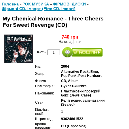
Головна
РОК МУЗИКА
ФІРМОВІ ДИСКИ
»
»
»
Фірмові CD. Імпорт (Firm CD. Import)
My Chemical Romance - Three Cheers
For Sweet Revenge (CD)
740 грн
На складі: так
К-сть:
Рік:
2004
Alternative Rock, Emo,
Жанр:
Pop Punk, Post-Hardcore
Формат:
CD, Album
Поліграфія:
Буклет-книжка
Пластиковий прозорий
Паковання:
бокс (Jewel Case)
Реліз новий, запечатаний
Стан:
(Sealed)
Кількість
1
носіїв:
Штрих-код:
93624861522
Країна
EU (Євросоюз)
виробник: