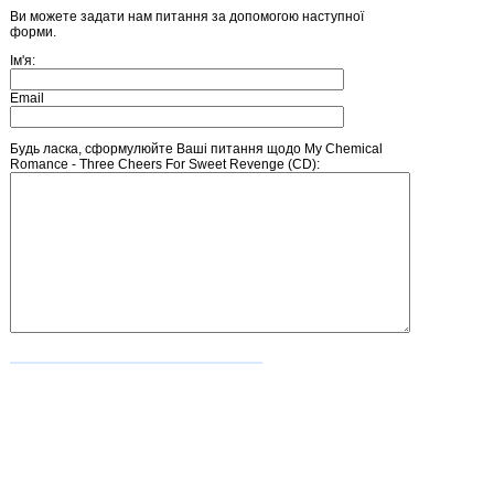
Ви можете задати нам питання за допомогою наступної
форми.
Ім'я:
Email
Будь ласка, сформулюйте Ваші питання щодо My Chemical
Romance - Three Cheers For Sweet Revenge (CD):
Введіть число, зображене на малюнку