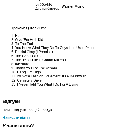
Виробник/
Warner Music
Дистрибьютор:
Треклист (Tracklist):
1. Helena
2. Give 'Em Hell, Kid
3. To The End
4. You Know What They Do To Guys Like Us In Prison
5. I'm Not Okay (I Promise)
6. The Ghost Of You
7. The Jetset Life Is Gonna Kill You
8. Interlude
9. Thank You For The Venom
10. Hang 'Em High
11. It's Not A Fashion Statement, It's A Deathwish
12. Cemetery Drive
13. I Never Told You What I Do For A Living
Відгуки
Немає відгуків про цей продукт
Написати відгук
Є запитання?