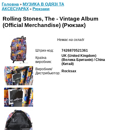
Головна
МУЗИКА В ОДЯЗІ ТА
»
АКСЕСУАРАХ
Рюкзаки
»
Rolling Stones, The - Vintage Album
(Official Merchandise) (Рюкзак)
Немає на складі
Штрих-код:
7426870521361
UK (United Kingdom)
Країна
(Велика Британія) / China
виробник:
(Китай)
Виробник/
Rocksax
Дистрибьютор: