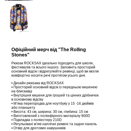
Офіційний мерч від "The Rolling
Stones"
Рюкзак ROCKSAX ідеально підходить для школи,
фестивалів та всього іншого. Заповніть просторий
основний відсік і відрегулюйте ремінці, щоб ви могли
комфортно носити речі протягом усього дня.
• Дизайн рюкзака від ROCKSAX
• Просторий основний відсік із передньою кишенею
на блискавці
• Внутрішня кишеня для грошей та цінних дрібничок
в основному відсіку
• М’яка перегородка для ноутбуку у 15 -16 дюймів
або планшету
• Висота: 43 см, ширина: 30 см, глибина: 15 см
• Виготовлений з поліефірного матеріалу 900D
• Підкладка з поліестеру 210D
• Регульовані м’які наплічні ремені та задня панель
• Отвір для дротових навушників