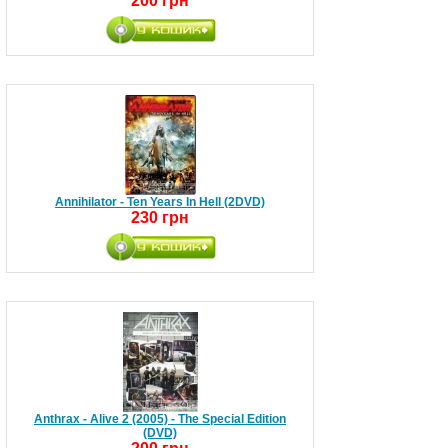
200 грн
Annihilator - Ten Years In Hell (2DVD)
230 грн
Anthrax - Alive 2 (2005) - The Special Edition
(DVD)