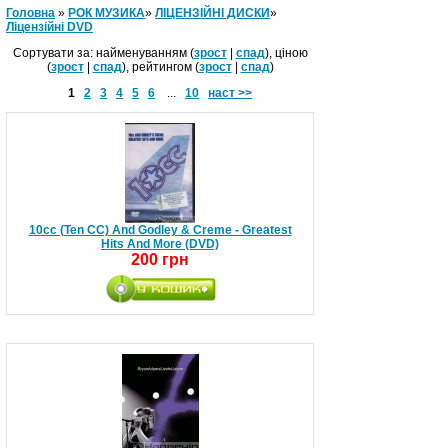
Головна
»
РОК МУЗИКА
»
ЛІЦЕНЗІЙНІ ДИСКИ
»
Ліцензійні DVD
Сортувати за: найменуванням (
зрост
|
спад
), ціною
(
зрост
|
спад
), рейтингом (
зрост
|
спад
)
1
2
3
4
5
6
...
10
наст >>
10cc (Ten CC) And Godley & Creme - Greatest
Hits And More (DVD)
200 грн