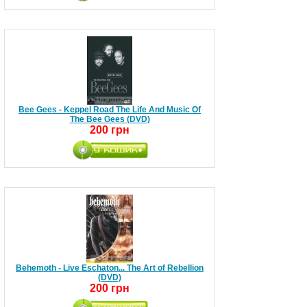
Bee Gees - Keppel Road The Life And Music Of
The Bee Gees (DVD)
200 грн
Behemoth - Live Eschaton... The Art of Rebellion
(DVD)
200 грн