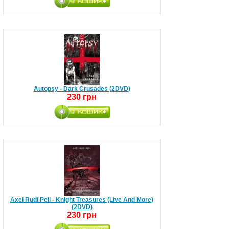
Autopsy - Dark Crusades (2DVD)
230 грн
Axel Rudi Pell - Knight Treasures (Live And More)
(2DVD)
230 грн