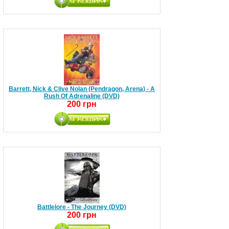
Barrett, Nick & Clive Nolan (Pendragon, Arena) - A
Rush Of Adrenaline (DVD)
200 грн
Battlelore - The Journey (DVD)
200 грн