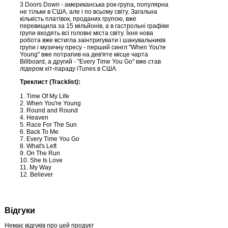
3 Doors Down - американська рок-група, популярна
не тільки в США, але і по всьому світу. Загальна
кількість платівок, проданих групою, вже
перевищила за 15 мільйонів, а в гастрольні графіки
групи входять всі головні міста світу. Їхня нова
робота вже встигла заінтригувати і шанувальників
групи і музичну пресу - перший сингл "When You're
Young" вже потрапив на дев'яте місце чарта
Billboard, а другий - "Every Time You Go" вже став
лідером хіт-параду iTunes в США.
Треклист (Tracklist):
1. Time Of My Life
2. When You're Young
3. Round and Round
4. Heaven
5. Race For The Sun
6. Back To Me
7. Every Time You Go
8. What's Left
9. On The Run
10. She Is Love
11. My Way
12. Believer
Відгуки
Немає відгуків про цей продукт