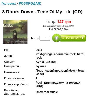
Головна
РОЗПРОДАЖ
»
3 Doors Down - Time Of My Life (CD)
147 грн
165 грн
Ви заощаджуєте:
18 грн (11%)
На складі: так
К-сть:
Рік:
2011
Post-grunge, alternative rock, hard
Жанр:
rock
Формат:
Аудіо (CD-DA)
Поліграфія:
Буклет
Пластиковий прозорий бокс (Jewel
Паковання:
Case)
Кількість носіїв:
1
Росія (для продажу на теренах
Країна виробник:
СНД)
Виробник/
Universal Music
Дистрибьютор: