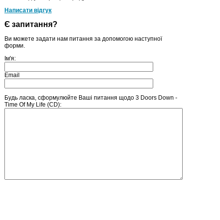
Написати відгук
Є запитання?
Ви можете задати нам питання за допомогою наступної
форми.
Ім'я:
Email
Будь ласка, сформулюйте Ваші питання щодо 3 Doors Down -
Time Of My Life (CD):
Введіть число, зображене на малюнку