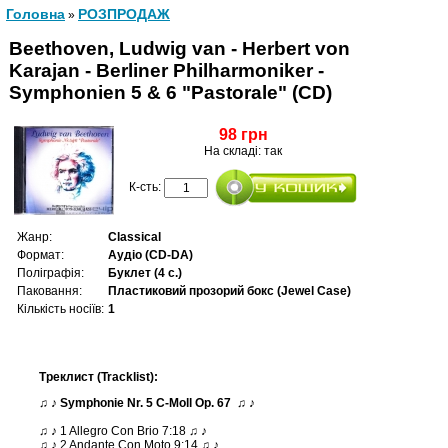
Головна
РОЗПРОДАЖ
»
Beethoven, Ludwig van - Herbert von
Karajan - Berliner Philharmoniker -
Symphonien 5 & 6 "Pastorale" (CD)
98 грн
На складі: так
К-сть:
Жанр:
Classical
Формат:
Аудіо (CD-DA)
Поліграфія:
Буклет (4 с.)
Паковання:
Пластиковий прозорий бокс (Jewel Case)
Кількість носіїв:
1
Треклист (Tracklist):
♫ ♪ Symphonie Nr. 5 C-Moll Op. 67 ♫ ♪
♫ ♪ 1 Allegro Con Brio 7:18 ♫ ♪
♫ ♪ 2 Andante Con Moto 9:14 ♫ ♪