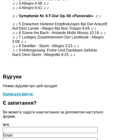
♫ ♪ 3 Allegro 4:48 ♫ ♪
♫ ♪ 4 Allegro 8:41 ♫ ♪
♫ ♪ Symphonie Nr. 6 F-Dur Op. 68 »Pastorale« ♫ ♪
♫ ♪ 5 Erwachen Heiterer Empfindungen Bei Der Ankunft
Auf Dem Lande - Allegro Ma Non Troppo 9:04 ♫ ♪
♫ ♪ 6 Szene Am Bach - Andante Molto Mosso 10:19 ♫ ♪
♫ ♪ 7 Lustiges Zusammensein Der Landleute - Allegro
3:08 ♫ ♪
♫ ♪ 8 Gewitter - Sturm - Allegro 3:23 ♫ ♪
♫ ♪ 9 Hirtengesang. Frohe Und Dankbare Gefühle
Nach Dem Sturm - Allegretto 8:25 ♫ ♪
Відгуки
Немає відгуків про цей продукт
Написати відгук
Є запитання?
Ви можете задати нам питання за допомогою наступної
форми.
Ім'я:
Email