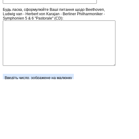
Будь ласка, сформулюйте Ваші питання щодо Beethoven,
Ludwig van - Herbert von Karajan - Berliner Philharmoniker -
Symphonien 5 & 6 "Pastorale" (CD):
Введіть число, зображене на малюнку
Головна
Зареєструватися
Кошик
Вхід
Прайс-лист
Зворотній зв'язок
Обмін посиланнями
Блог / Новини