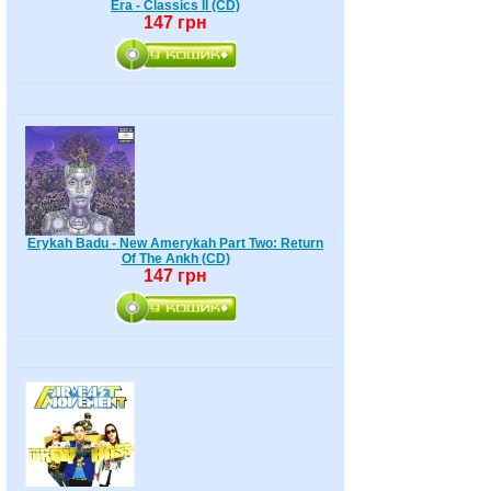
Era - Classics II (CD)
147 грн
Erykah Badu - New Amerykah Part Two: Return
Of The Ankh (CD)
147 грн