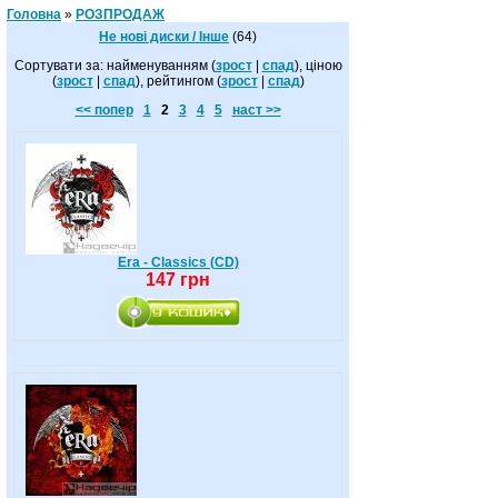
Головна
»
РОЗПРОДАЖ
Не нові диски / Інше
(64)
Сортувати за: найменуванням (
зрост
|
спад
), ціною
(
зрост
|
спад
), рейтингом (
зрост
|
спад
)
<< попер
1
2
3
4
5
наст >>
Era - Classics (CD)
147 грн