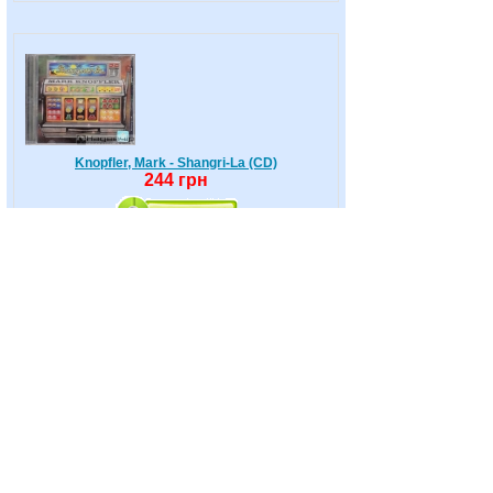
Knopfler, Mark - Shangri-La (CD)
244 грн
Korn - 02 (Гаманець з вишивкою)
43 грн