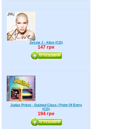
Jessie J - Alive (CD)
147 грн
Judas Priest - Stained Class / Point Of Entry
(CD)
194 грн