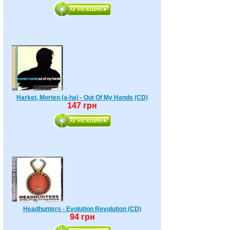
Harket, Morten (a-ha) - Out Of My Hands (CD)
147 грн
Headhunters - Evolution Revolution (CD)
94 грн