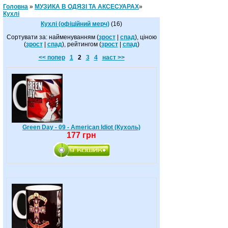
Головна
»
МУЗИКА В ОДЯЗІ ТА АКСЕСУАРАХ
»
Кухлі
Кухлі (офіційний мерч)
(16)
Сортувати за: найменуванням (
зрост
|
спад
), ціною
(
зрост
|
спад
), рейтингом (
зрост
|
спад
)
<< попер
1
2
3
4
наст >>
Green Day - 09 - American Idiot (Кухоль)
177 грн