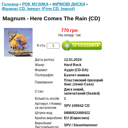
Головна
РОК МУЗИКА
ФІРМОВІ ДИСКИ
»
»
»
Фірмові CD. Імпорт (Firm CD. Import)
Magnum - Here Comes The Rain (CD)
770 грн
На складі: так
К-сть:
Дата релізу:
12.01.2024
Жанр:
Hard Rock
Формат:
Аудіо (CD-DA)
Поліграфія:
Буклет-книжка
Пластиковий прозорий
Паковання:
бокс (Jewel Case)
Диск новий,
Стан:
запечатаний (Sealed)
Кількість носіїв:
1
Артикул / Номер
SPV 249042 CD
за каталогом:
Штрих-код:
0886922490422
Країна виробник:
EU (Євросоюз)
Виробник/
SPV / Steamhammer
Дистрибьютор: