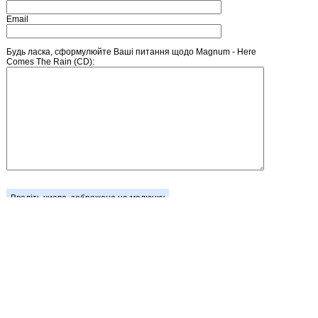
Email
Будь ласка, сформулюйте Ваші питання щодо Magnum - Here
Comes The Rain (CD):
Введіть число, зображене на малюнку
Головна
Зареєструватися
Кошик