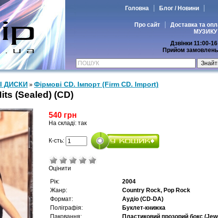
Головна
Блог / Новини
Про сайт
Доставка та опл
МУЗИКУ
Дзвінки 11:00-16
Прийом замовлень 
І ДИСКИ
Фірмові CD. Імпорт (Firm CD. Import)
»
its (Sealed) (CD)
540 грн
На складі: так
К-сть:
Оцінити
Рік:
2004
Жанр:
Country Rock, Pop Rock
Формат:
Аудіо (CD-DA)
Поліграфія:
Буклет-книжка
Паковання:
Пластиковий прозорий бокс (Jew