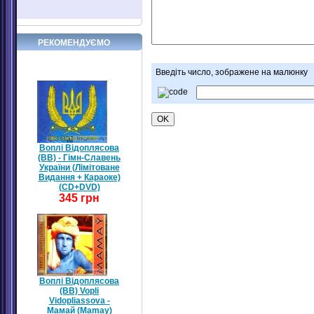
РЕКОМЕНДУЄМО
Введіть число, зображене на малюнку
Воплі Відоплясова
(ВВ) - Гімн-Славень
України (Лімітоване
Видання + Караоке)
(CD+DVD)
345 грн
Воплі Відоплясова
(ВВ) Vopli
Vidopliassova -
Мамай (Mamay)