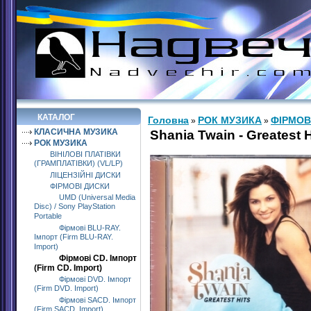
КАТАЛОГ
Головна
РОК МУЗИКА
ФІРМОВ
»
»
КЛАСИЧНА МУЗИКА
Shania Twain - Greatest H
РОК МУЗИКА
ВІНІЛОВІ ПЛАТІВКИ
(ГРАМПЛАТІВКИ) (VL/LP)
ЛІЦЕНЗІЙНІ ДИСКИ
ФІРМОВІ ДИСКИ
UMD (Universal Media
Disc) / Sony PlayStation
Portable
Фірмові BLU-RAY.
Імпорт (Firm BLU-RAY.
Import)
Фірмові CD. Імпорт
(Firm CD. Import)
Фірмові DVD. Імпорт
(Firm DVD. Import)
Фірмові SACD. Імпорт
(Firm SACD. Import)