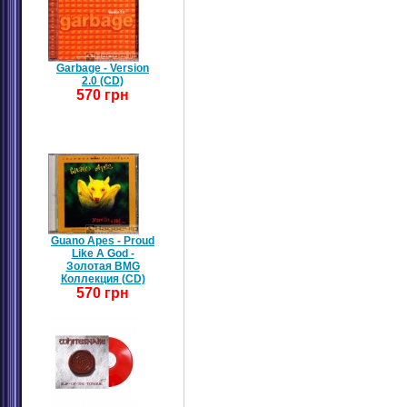
Garbage - Version
2.0 (CD)
570 грн
Guano Apes - Proud
Like A God -
Золотая BMG
Коллекция (CD)
570 грн