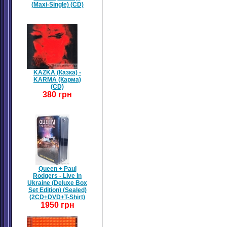
(Maxi-Single) (CD)
KAZKA (Казка) -
KARMA (Карма)
(CD)
380 грн
Queen + Paul
Rodgers - Live In
Ukraine (Deluxe Box
Set Edition) (Sealed)
(2CD+DVD+T-Shirt)
1950 грн