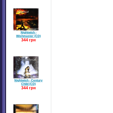
Nightwish -
Wishmaster (CD)
344 грн
Nightwish - Century
Child (CD)
344 грн