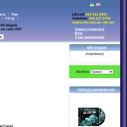
ата
Про
Lifecell:
063 421 6092
F.A.Q.
Vodafone:
050 237 9750
nadvechir.com.ua♫ukr.net
:00 (будні)
на сайті 24/7
Зареєструватися
Вхід
Стан замовлення
МІЙ КОШИК
(порожньо)
Валюта:
ПЕРЕДЗАМОВЛЕННЯ
el Case)