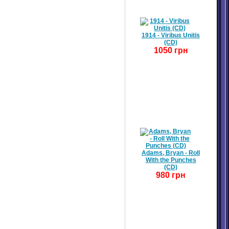
1914 - Viribus Unitis
(CD)
1050 грн
Adams, Bryan - Roll
With the Punches
(CD)
980 грн