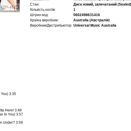
Стан:
Диск новий, запечатаний (Sealed
Кількість носіїв:
1
Штрих-код:
0602498631416
Країна виробник:
Australia (Австралія)
Виробник/Дистрибьютор:
Universal Music Australia
 You) 3:35
utta Here! 3:48
n In You) 3:57
n Under? 3:59