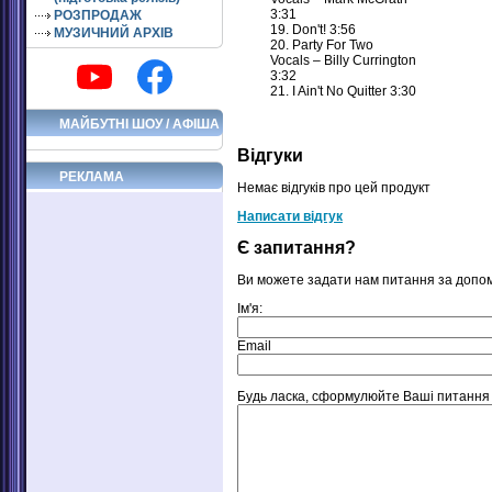
3:31
РОЗПРОДАЖ
19. Don't! 3:56
МУЗИЧНИЙ АРХІВ
20. Party For Two
Vocals – Billy Currington
3:32
21. I Ain't No Quitter 3:30
МАЙБУТНІ ШОУ / АФІША
Відгуки
РЕКЛАМА
Немає відгуків про цей продукт
Написати відгук
Є запитання?
Ви можете задати нам питання за допо
Ім'я:
Email
Будь ласка, сформулюйте Ваші питання що