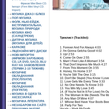
Фірмові Міні Вініл CD.
Імпорт (Firm Mini Vinyl CD.
Import)
МУЗИКА ДЖАЗ І БЛЮЗ
ПОП МУЗИКА
ФОЛК. НЬЮ-ЕЙДЖ.
ІНСТРУМЕНТАЛЬНА.
МУЗИКА ПРИРОДИ
МУЗИКА КІНО
(САУНДТРЕКИ)
Треклист (Tracklist):
ДИТЯЧА МУЗИКА
(МУЗИКА ДЛЯ ДІТЕЙ)
КАРАОКЕ
1. Forever And For Always 4:03
2. I'm Gonna Getcha Good! 4:02
ЛІЦЕНЗІЙНІ MP3 ДИСКИ
3. Up! 2:53
НОВІ ІМПОРТНІ
4. Come On Over 2:55
(ФІРМОВІ ЗАРУБІЖНІ)
5. Man! I Feel Like A Woman! 3:54
CD, LP, DVD, SACD, BLU
6. That Don't Impress Me Much 4:27
RAY НА ЗАМОВЛЕННЯ
7. From This Moment On 3:55
(ТЕРМІН 2-10 ТИЖНІВ)
8. Honey, I'm Home 3:37
МУЗИЧНЕ
9. You're Still The One 3:15
ОБЛАДНАННЯ
10. Don't Be Stupid (You Know I Love
(ПОСЛУХАТИ)
11. Love Gets Me Every Time 3:33
МУЗИЧНЕ
12. No One Needs To Know 3:03
ОБЛАДНАННЯ
13. You Win My Love 3:45
(ПОГРАТИ)
14. (If You're Not In It For Love) I'm O
МУЗИКА В ОДЯЗІ ТА
15. The Woman In Me (Needs The Ma
АКСЕСУАРАХ
16. Any Man Of Mine 4:07
МУЗИЧНА ЛІТЕРАТУРА
17. Whose Bed Have Your Boots Bee
НЕЗАБАРОМ НА САЙТІ
18. Party For Two
(підготовка релізів)
Vocals – Mark McGrath