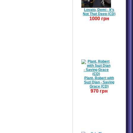
Lovato, Demi - It's
Not That Deep (CD)
1000 грн
Plant, Robert with
Suzi Dian - Saving
Grace (CD)
970 грн