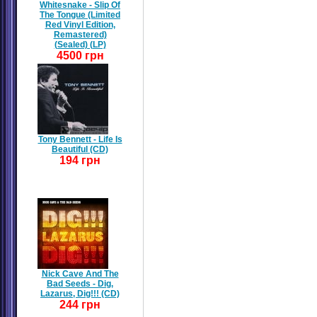
Whitesnake - Slip Of
The Tongue (Limited
Red Vinyl Edition,
Remastered)
(Sealed) (LP)
4500 грн
Tony Bennett - Life Is
Beautiful (CD)
194 грн
Nick Cave And The
Bad Seeds - Dig,
Lazarus, Dig!!! (CD)
244 грн