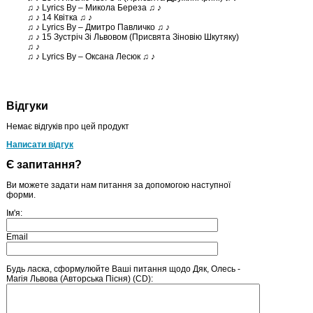
♫ ♪ Lyrics By – Микола Береза ♫ ♪
♫ ♪ 14 Квітка ♫ ♪
♫ ♪ Lyrics By – Дмитро Павличко ♫ ♪
♫ ♪ 15 Зустріч Зі Львовом (Присвята Зіновію Шкутяку)
♫ ♪
♫ ♪ Lyrics By – Оксана Лесюк ♫ ♪
Відгуки
Немає відгуків про цей продукт
Написати відгук
Є запитання?
Ви можете задати нам питання за допомогою наступної
форми.
Ім'я:
Email
Будь ласка, сформулюйте Ваші питання щодо Дяк, Олесь -
Магія Львова (Авторська Пісня) (CD):