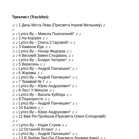
Треклист (Tracklist):
♫ ♪ 1 День Міста Лева (Присвята Ігореві Мельнику) ♫
♪
♫ ♪ Lyrics By – Микола Пшеничний* ♫ ♪
♫ ♪ 2 На Кораблі ♫ ♪
♫ ♪ Lyrics By – Олесь Старовойт ♫ ♪
♫ ♪ 3 Каміння Йде ♫ ♪
♫ ♪ Lyrics By – Назар Федорак ♫ ♪
♫ ♪ 4 Високий Замок Сподівань ♫ ♪
♫ ♪ Lyrics By – Богдан Чепурко* ♫ ♪
♫ ♪ 5 Вересень ♫ ♪
♫ ♪ Lyrics By – Андрій Панчишин* ♫ ♪
♫ ♪ 6 Жарівка ♫ ♪
♫ ♪ Lyrics By – Андрій Панчишин* ♫ ♪
♫ ♪ 7 Трамвай № 7 ♫ ♪
♫ ♪ Lyrics By – Юрко Андрухович* ♫ ♪
♫ ♪ 8 Лист У Минуле ♫ ♪
♫ ♪ Lyrics By – Василь Куйбіда ♫ ♪
♫ ♪ 9 Перехрестя ♫ ♪
♫ ♪ Lyrics By – Андрій Панчишин* ♫ ♪
♫ ♪ 10 Балкон ♫ ♪
♫ ♪ Lyrics By – Юрко Андрухович* ♫ ♪
♫ ♪ 11 Вже Рік Пройшов (Присвята Олені Єлізаровій)
♫ ♪
♫ ♪ Lyrics By – Надія Стрем ♫ ♪
♫ ♪ 12 Останній Атлант ♫ ♪
♫ ♪ Lyrics By – Андрій Панчишин* ♫ ♪
♫ ♪ 13 Я Люблю Твої Очі (Присвята Дружині Ірині) ♫ ♪