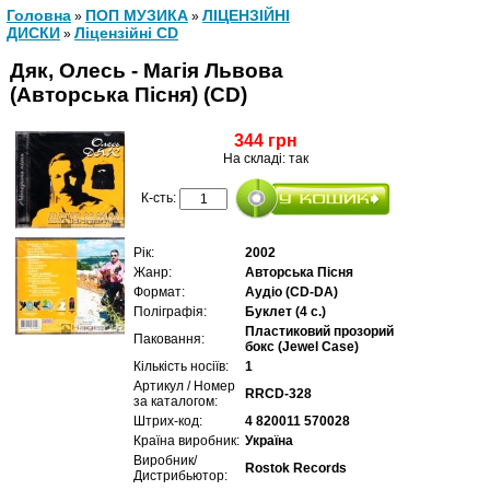
Головна
ПОП МУЗИКА
ЛІЦЕНЗІЙНІ
»
»
ДИСКИ
Ліцензійні СD
»
Дяк, Олесь - Магія Львова
(Авторська Пісня) (CD)
344 грн
На складі: так
К-сть:
Рік:
2002
Жанр:
Авторська Пісня
Формат:
Аудіо (CD-DA)
Поліграфія:
Буклет (4 с.)
Пластиковий прозорий
Паковання:
бокс (Jewel Case)
Кількість носіїв:
1
Артикул / Номер
RRCD-328
за каталогом:
Штрих-код:
4 820011 570028
Країна виробник:
Україна
Виробник/
Rostok Records
Дистрибьютор: