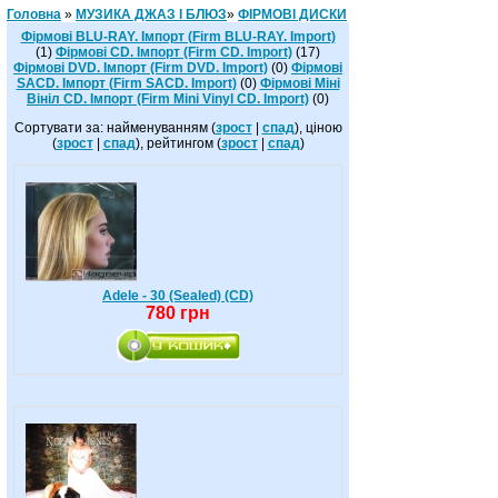
Головна
»
МУЗИКА ДЖАЗ І БЛЮЗ
»
ФІРМОВІ ДИСКИ
Фірмові BLU-RAY. Імпорт (Firm BLU-RAY. Import)
(1)
Фірмові CD. Імпорт (Firm CD. Import)
(17)
Фірмові DVD. Імпорт (Firm DVD. Import)
(0)
Фірмові
SACD. Імпорт (Firm SACD. Import)
(0)
Фірмові Міні
Вініл CD. Імпорт (Firm Mini Vinyl CD. Import)
(0)
Сортувати за: найменуванням (
зрост
|
спад
), ціною
(
зрост
|
спад
), рейтингом (
зрост
|
спад
)
Adele - 30 (Sealed) (CD)
780 грн