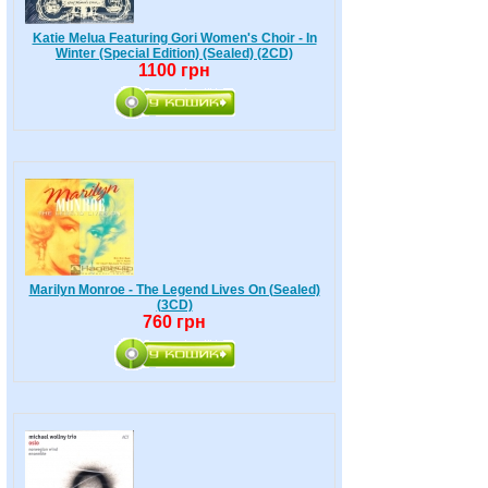
Katie Melua Featuring Gori Women's Choir - In
Winter (Special Edition) (Sealed) (2CD)
1100 грн
Marilyn Monroe - The Legend Lives On (Sealed)
(3CD)
760 грн